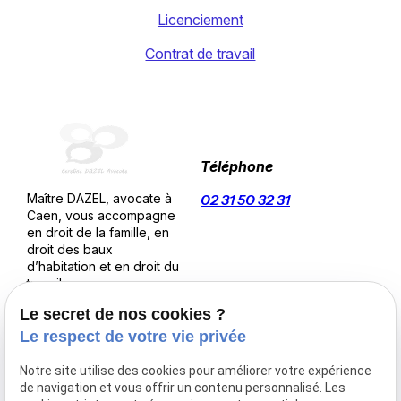
Licenciement
Contrat de travail
Téléphone
Maître DAZEL, avocate à
02 31 50 32 31
Caen, vous accompagne
en droit de la famille, en
droit des baux
d’habitation et en droit du
travail.
Adresse
Horaires
Le secret de nos cookies ?
25 quai de la
Le respect de votre vie privée
09:00-12:00,
londe
14:00-18:00
14000 CAEN
Notre site utilise des cookies pour améliorer votre expérience
Lundi-
de navigation et vous offrir un contenu personnalisé. Les
Vendredi