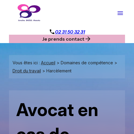
Panneau de gestion des cookies
menu
phone
02 31 50 32 31
arrow_forward
Je prends contact
Vous êtes ici :
Accueil
>
Domaines de compétence
>
Droit du travail
> Harcèlement
Avocat en